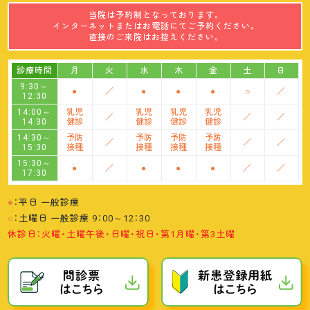
当院は予約制となっております。
インターネットまたはお電話にてご予約ください。
直接のご来院はお控えください。
診療時間
月
火
水
木
金
土
日
9:30～
●
／
●
●
●
○
／
12:30
14:00～
乳児
乳児
乳児
乳児
／
／
／
14:30
健診
健診
健診
健診
14:30～
予防
予防
予防
予防
／
／
／
15:30
接種
接種
接種
接種
15:30～
●
／
●
●
●
／
／
17:30
●
：平日 一般診療
○
：土曜日 一般診療 9：00～12：30
休診日：火曜・土曜午後・日曜・祝日・第1月曜・第3土曜