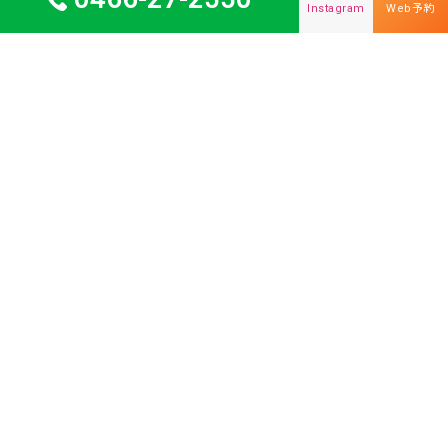
Instagram
Web予約
ご挨拶
地域の患者さまにとって
安心できる診療所に
2017年4月、藤沢市柄沢に小児科診療所を開院させていただき
ました。
病気になった子どもたちが「たんぽぽなら行く」と言っ
ていただけるような、
またお母さま、お父さまが安心して通院で
きるような診療所を目指しております。